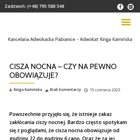
Zadzwoń:
(+48) 795 588 548
fa-
fa-
facebook
google
Przejdź
plus-
do
PR
squar
treści
NA
Kancelaria Adwokacka Pabianice - Adwokat Kinga Kamińska
CISZA NOCNA – CZY NA PEWNO
OBOWIĄZUJE?
Kinga Kamińska
Brak komentarzy
15 czerwca 2023
Powszechnie przyjęło się, że istnieje zakaz
zakłócania ciszy nocnej. Bardzo często spotykam
się z poglądami, że cisza nocna obowiązuje od
godziny 22 do godziny 6 rano. Oraz że za jej