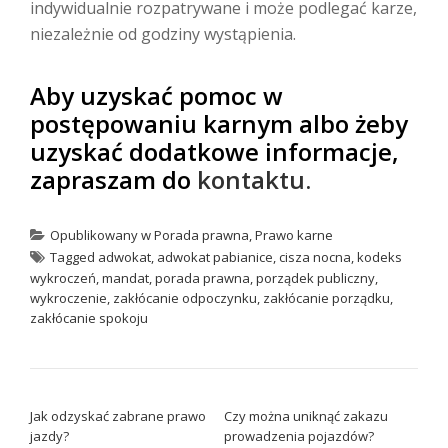
indywidualnie rozpatrywane i może podlegać karze,
niezależnie od godziny wystąpienia.
Aby uzyskać pomoc w
postępowaniu karnym albo żeby
uzyskać dodatkowe informacje,
zapraszam do
kontaktu.
Opublikowany w
Porada prawna
,
Prawo karne
Tagged
adwokat
,
adwokat pabianice
,
cisza nocna
,
kodeks
wykroczeń
,
mandat
,
porada prawna
,
porządek publiczny
,
wykroczenie
,
zakłócanie odpoczynku
,
zakłócanie porządku
,
zakłócanie spokoju
NAWIGACJA WPISU
Jak odzyskać zabrane prawo
Czy można uniknąć zakazu
jazdy?
prowadzenia pojazdów?