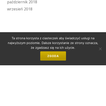
październik 2018
wrzesień 2018
Ta strona korzysta z ciasteczek aby świadczyć usługi na
najwyższym poziomie. Dalsze korzystanie ze strony oznacza,
że zgadzasz się na ich użycie.
ZGODA
Kancelaria Adwokacka Adwokat Kinga Kamińska - Adwokat
Pabianice
Drugie
menu
Customized by:
Pigulski.pl