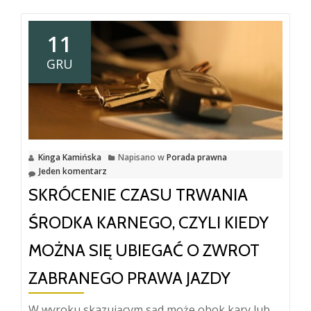
11
GRU
Kinga Kamińska
Napisano w
Porada prawna
Jeden komentarz
SKRÓCENIE CZASU TRWANIA
ŚRODKA KARNEGO, CZYLI KIEDY
MOŻNA SIĘ UBIEGAĆ O ZWROT
ZABRANEGO PRAWA JAZDY
W wyroku skazującym sąd może obok kary lub