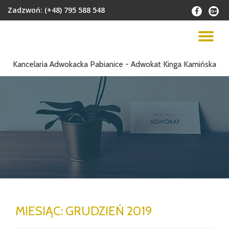
Zadzwoń:
(+48) 795 588 548
fa-
fa-
facebook
google
Przejdź
plus-
do
PR
squar
treści
NA
Kancelaria Adwokacka Pabianice - Adwokat Kinga Kamińska
MIESIĄC:
GRUDZIEŃ 2019