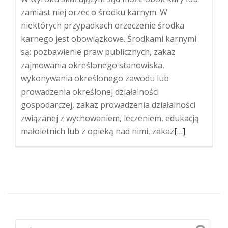
zamiast niej orzec o środku karnym. W
niektórych przypadkach orzeczenie środka
karnego jest obowiązkowe. Środkami karnymi
są: pozbawienie praw publicznych, zakaz
zajmowania określonego stanowiska,
wykonywania określonego zawodu lub
prowadzenia określonej działalności
gospodarczej, zakaz prowadzenia działalności
związanej z wychowaniem, leczeniem, edukacją
Więcej
małoletnich lub z opieką nad nimi, zakaz
[…]
oSkrócenie
czasu
trwania
środka
karnego,
czyli
kiedy