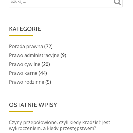
można
się
ubiegać
o
KATEGORIE
zwrot
zabranego
Porada prawna
(72)
prawa
Prawo administracyjne
(9)
jazdy
Prawo cywilne
(20)
Prawo karne
(44)
Prawo rodzinne
(5)
OSTATNIE WPISY
Czyny przepołowione, czyli kiedy kradzież jest
wykroczeniem, a kiedy przestępstwem?