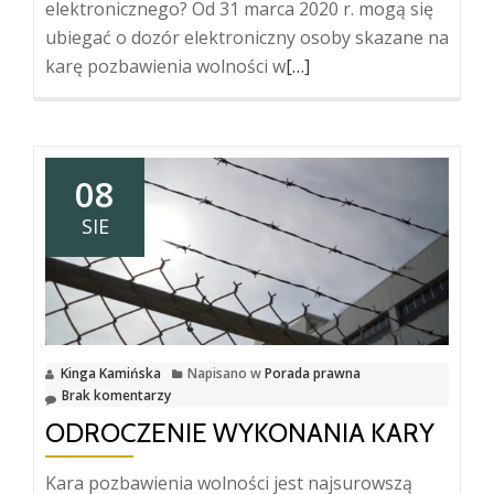
elektronicznego? Od 31 marca 2020 r. mogą się
ubiegać o dozór elektroniczny osoby skazane na
Więcej
karę pozbawienia wolności w
[…]
oDozór
elektroniczny
08
SIE
Kinga Kamińska
Napisano w
Porada prawna
Brak komentarzy
ODROCZENIE WYKONANIA KARY
Kara pozbawienia wolności jest najsurowszą