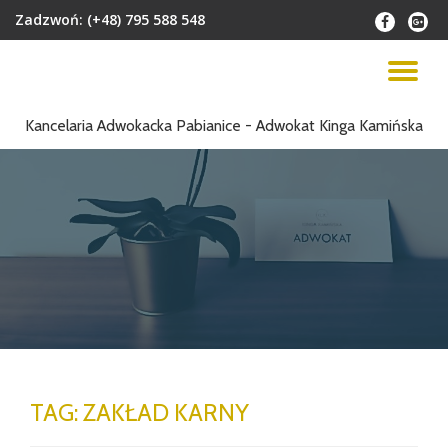
Zadzwoń:
(+48) 795 588 548
fa-
fa-
facebook
google
Przejdź
plus-
do
PR
squar
treści
NA
Kancelaria Adwokacka Pabianice - Adwokat Kinga Kamińska
TAG:
ZAKŁAD KARNY