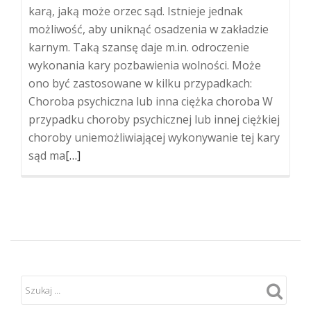
karą, jaką może orzec sąd. Istnieje jednak
możliwość, aby uniknąć osadzenia w zakładzie
karnym. Taką szansę daje m.in. odroczenie
wykonania kary pozbawienia wolności. Może
ono być zastosowane w kilku przypadkach:
Choroba psychiczna lub inna ciężka choroba W
przypadku choroby psychicznej lub innej ciężkiej
choroby uniemożliwiającej wykonywanie tej kary
Więcej
sąd ma
[…]
oOdroczenie
wykonania
kary